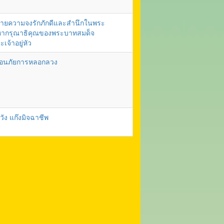
ายความจงรักภักดีและสำนึกในพระ
ากรุณาธิคุณของพระบาทสมด็จ
ะเจ้าอยู่หัว
ือนภัยการหลอกลวง
วัง แก๊งมิจฉาชีพ