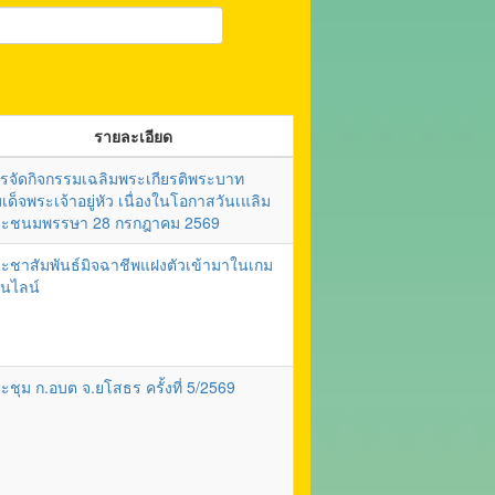
รายละเอียด
รจัดกิจกรรมเฉลิมพระเกียรติพระบาท
เด็จพระเจ้าอยู่หัว เนื่องในโอกาสวันเแลิม
ะชนมพรรษา 28 กรกฎาคม 2569
ะชาสัมพันธ์มิจฉาชีพแฝงตัวเข้ามาในเกม
นไลน์
ะชุม ก.อบต จ.ยโสธร ครั้งที่ 5/2569